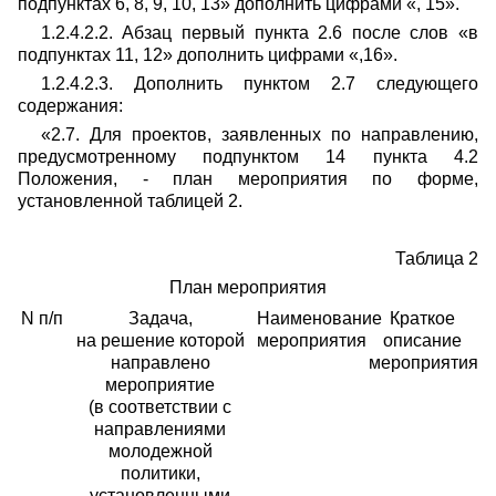
подпунктах 6, 8, 9, 10, 13» дополнить цифрами «, 15».
1.2.4.2.2. Абзац первый пункта 2.6 после слов «в
подпунктах 11, 12» дополнить цифрами «,16».
1.2.4.2.3. Дополнить пунктом 2.7 следующего
содержания:
«2.7. Для проектов, заявленных по направлению,
предусмотренному подпунктом 14 пункта 4.2
Положения, - план мероприятия по форме,
установленной таблицей 2.
Таблица 2
План мероприятия
N п/п
Задача,
Наименование
Краткое
на решение которой
мероприятия
описание
направлено
мероприятия
мероприятие
(в соответствии с
п
направлениями
м
молодежной
политики,
установленными