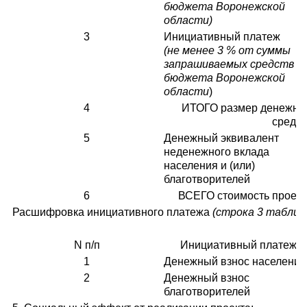
бюджета Воронежской
области)
3
Инициативный платеж
(не менее 3 % от суммы
запрашиваемых средств и
бюджета Воронежской
области
)
4
ИТОГО размер денежны
средст
5
Денежный эквивалент
неденежного вклада
населения и (или)
благотворителей
6
ВСЕГО стоимость проект
Расшифровка инициативного платежа
(строка 3 таблиц
N п/п
Инициативный платеж
1
Денежный взнос населения
2
Денежный взнос
благотворителей