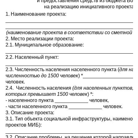
и предоставления средств из бюджета Вор
на реализацию инициативного проекта в
1. Наименование проекта:
_______________________________________________
_______________________________________________
(наименование проекта в соответствии со сметной и
2. Место реализации проекта:
2.1. Муниципальное образование:
_______________________________________________
2.2. Населенный пункт:
_______________________________________________
2.3. Численность населения населенного пункта (
для нас
численностью до 1500 человек
) *___________________
человек.
2.4. Численность населения
(для населенных пунктов, 
которых превышает 1500 человек
) *:
- населенного пункта ____________ человек,
- части населенного пункта ____________ человек.
3. Описание проекта:
3.1. Тип объекта социальной инфраструктуры, наименов
проектов МИБ):
_______________________________________________
3.2. Описание проблемы, на решение которой направлен