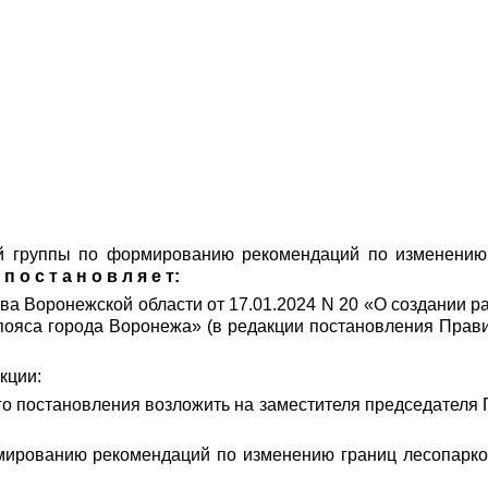
ей группы по формированию рекомендаций по изменению 
и
п о с т а н о в л я е т:
тва Воронежской области от 17.01.2024 N 20 «О создании
пояса города Воронежа» (в редакции постановления Прави
кции:
го постановления возложить на заместителя председател
рмированию рекомендаций по изменению границ лесопарков