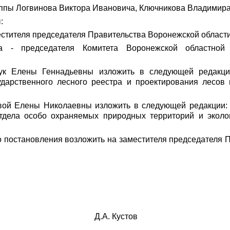
группы Логвинова Виктора Ивановича, Ключникова Владимир
:
естителя председателя Правительства Воронежской области
а - председателя Комитета Воронежской областной
рук Елены Геннадьевны изложить в следующей редакции
ударственного лесного реестра и проектирования лесов
вой Елены Николаевны изложить в следующей редакции: 
отдела особо охраняемых природных территорий и эколо
о постановления возложить на заместителя председателя
й области Д.А. Кустов