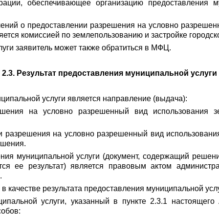
рации, обеспечивающее организацию предоставления му
ений о предоставлении разрешения на условно разрешенн
яется комиссией по землепользованию и застройке городско
уги заявитель может также обратиться в МФЦ.
2.3. Результат предоставления муниципальной услуги
иципальной услуги является направление (выдача):
шения на условно разрешенный вид использования зем
и разрешения на условно разрешенный вид использования
ешения.
ения муниципальной услуги (документ, содержащий решен
ется ее результат) является правовым актом администр
.
 в качестве результата предоставления муниципальной усл
иципальной услуги, указанный в пункте 2.3.1 настоящего
собов: