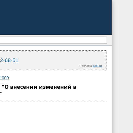
02-68-51
Реклама
jurik.ru
N 600
0 "О внесении изменений в
"