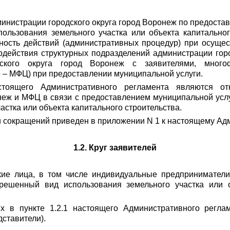
министрации городского округа город Воронеж по предост
ользования земельного участка или объекта капитальног
ьность действий (административных процедур) при осуще
одействия структурных подразделений администрации гор
дского округа город Воронеж с заявителями, много
е – МФЦ) при предоставлении муниципальной услуги.
астоящего Административного регламента являются о
онеж и МФЦ в связи с предоставлением муниципальной усл
стка или объекта капитального строительства.
 и сокращений приведен в приложении N 1 к настоящему Ад
1.2. Круг заявителей
кие лица, в том числе индивидуальные предприниматели
решенный вид использования земельного участка или об
ых в пункте 1.2.1 настоящего Административного регла
ставители).