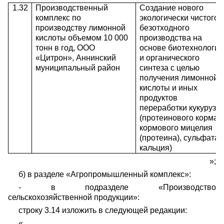
1.32
Производственный
Создание нового
комплекс по
экологически чистого,
производству лимонной
безотходного
кислоты объемом 10 000
производства на
тонн в год, ООО
основе биотехнологий
«Цитрон», Аннинский
и органического
муниципальный район
синтеза с целью
получения лимонной
кислоты и иных
продуктов
переработки кукурузы
(протеинового корма,
кормового мицелия
(протеина), сульфата
кальция)
»;
б) в разделе «Агропромышленный комплекс»:
- в подразделе «Производство
сельскохозяйственной продукции»:
строку 3.14 изложить в следующей редакции:
«