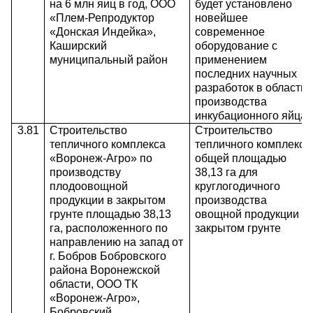
на 6 млн яиц в год, ООО
будет установлено
«Плем-Репродуктор
новейшее
«Донская Индейка»,
современное
Каширский
оборудование с
муниципальный район
применением
последних научных
разработок в области
производства
инкубационного яйца
3.81
Строительство
Строительство
тепличного комплекса
тепличного комплекса
«Воронеж-Агро» по
общей площадью
производству
38,13 га для
плодоовощной
круглогодичного
продукции в закрытом
производства
грунте площадью 38,13
овощной продукции в
га, расположенного по
закрытом грунте
направлению на запад от
г. Бобров Бобровского
района Воронежской
области, ООО ТК
«Воронеж-Агро»,
Бобровский